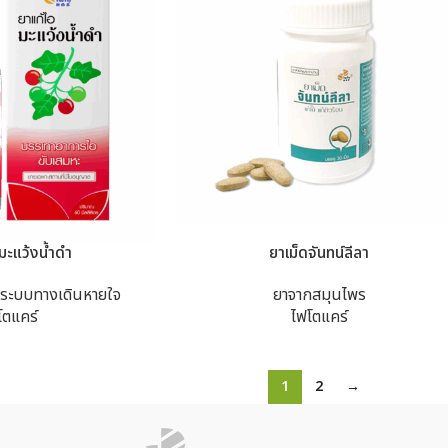
มะแว้งน้ำดำ
ยาเม็ดจันทน์ลีลา
ระบบทางเดินหายใจ
ยาจากสมุนไพร
โตแคร์
ไฟโตแคร์
1
2
→