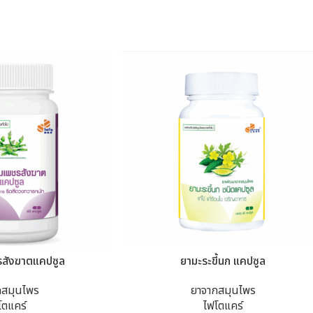
สังฆาตแคปซูล
ยามะระขี้นก แคปซูล
กสมุนไพร
ยาจากสมุนไพร
โตแคร์
ไฟโตแคร์