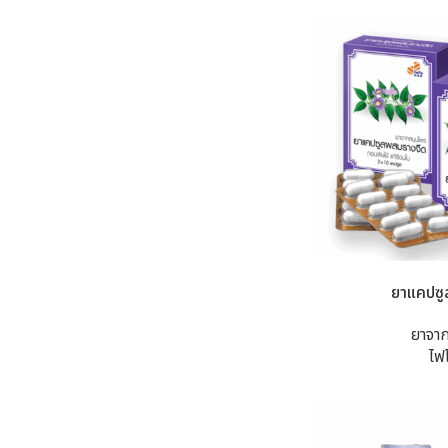
ยาแคปซู
ยาจา
ไฟ