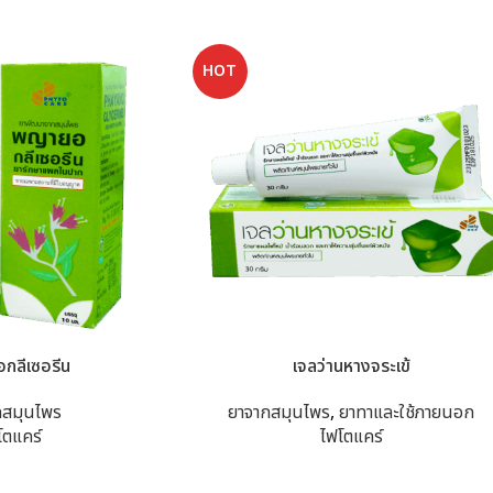
HOT
กลีเซอรีน
เจลว่านหางจระเข้
กสมุนไพร
ยาจากสมุนไพร
,
ยาทาและใช้ภายนอก
โตแคร์
ไฟโตแคร์