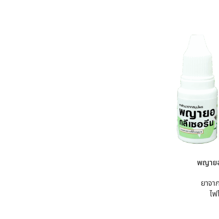
พญายอ
ยาจา
ไฟ