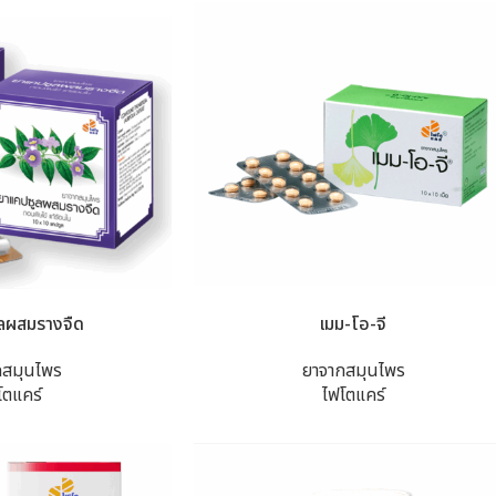
ลผสมรางจืด
เมม-โอ-จี
กสมุนไพร
ยาจากสมุนไพร
โตแคร์
ไฟโตแคร์