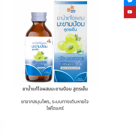
YouT
ยาน้ำแก้ไอผสมมะขามป้อม สูตรเย็น
ยาจากสมุนไพร
,
ระบบทางเดินหายใจ
ไฟโตแคร์