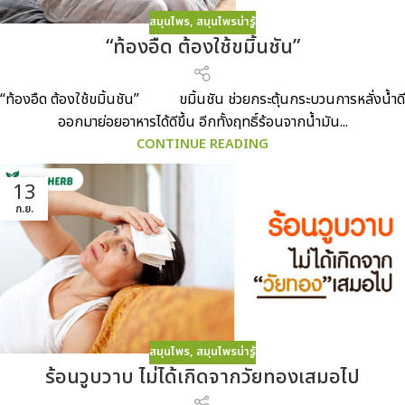
สมุนไพร
,
สมุนไพรน่ารู้
“ท้องอืด ต้องใช้ขมิ้นชัน”
“ท้องอืด ต้องใช้ขมิ้นชัน” ขมิ้นชัน ช่วยกระตุ้นกระบวนการหลั่งน้ำดี
ออกมาย่อยอาหารได้ดีขึ้น อีกทั้งฤทธิ์ร้อนจากน้ำมัน...
CONTINUE READING
13
ก.ย.
สมุนไพร
,
สมุนไพรน่ารู้
ร้อนวูบวาบ ไม่ได้เกิดจากวัยทองเสมอไป