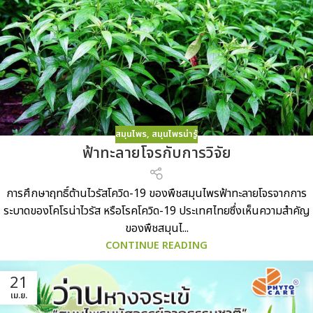
สมุนไพร
,
สมุนไพรน่ารู้
ฟ้าทะลายโจรกับการวิจัย
การศึกษาฤทธิ์ต้านไวรัสโควิด-19 ของพืชสมุนไพรฟ้าทะลายโจรจากการ
ระบาดของโคโรน่าไวรัส หรือโรคโควิด-19 ประเทศไทยซึ่งเห็นความสำคัญ
ของพืชสมุนไ...
CONTINUE READING
21
เม.ย.