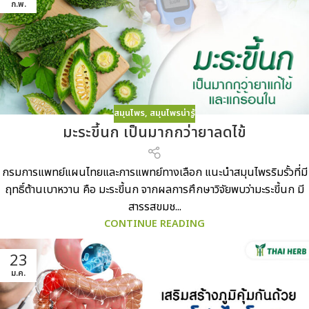
ก.พ.
สมุนไพร
,
สมุนไพรน่ารู้
มะระขี้นก เป็นมากกว่ายาลดไข้
กรมการแพทย์แผนไทยและการแพทย์ทางเลือก แนะนำสมุนไพรริมรั้วที่มี
ฤทธิ์ต้านเบาหวาน คือ มะระขี้นก จากผลการศึกษาวิจัยพบว่ามะระขี้นก มี
สารรสขมช...
CONTINUE READING
23
ม.ค.