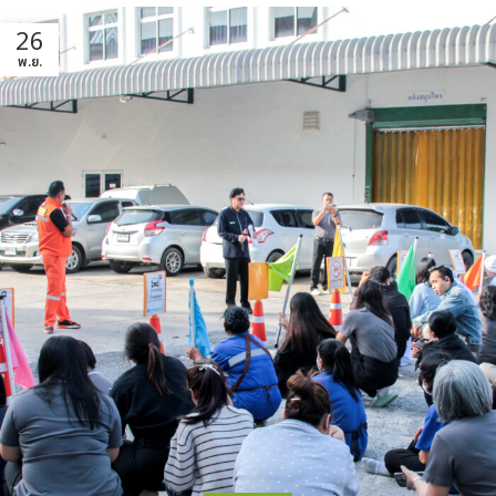
26
พ.ย.