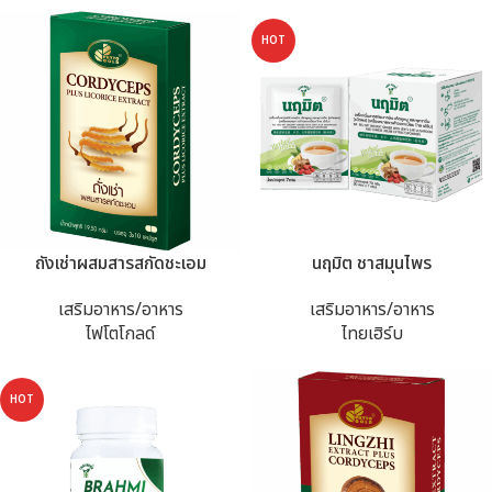
HOT
ถังเช่าผสมสารสกัดชะเอม
นฤมิต ชาสมุนไพร
เสริมอาหาร/อาหาร
เสริมอาหาร/อาหาร
ไฟโตโกลด์
ไทยเฮิร์บ
HOT