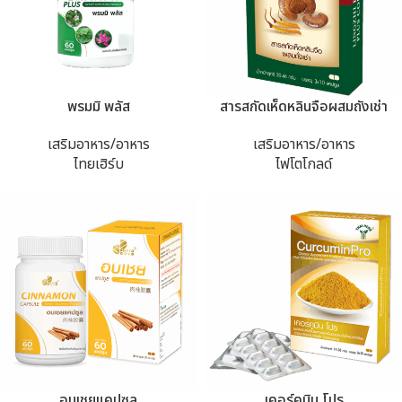
พรมมิ พลัส
สารสกัดเห็ดหลินจือผสมถังเช่า
เสริมอาหาร/อาหาร
เสริมอาหาร/อาหาร
ไทยเฮิร์บ
ไฟโตโกลด์
อบเชยแคปซูล
เคอร์คูมิน โปร