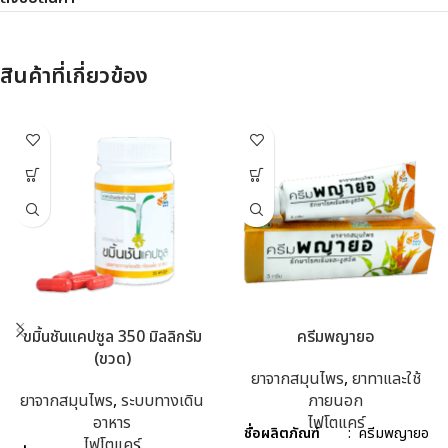
สินค้าที่เกี่ยวข้อง
ขมิ้นชันแคปซูล 350 มิลลิกรัม
ครีมพญายอ
(ขวด)
ยาจากสมุนไพร
,
ยาทาและใช้
ยาจากสมุนไพร
,
ระบบทางเดิน
ภายนอก
อาหาร
ไฟโตแคร์
ชื่อผลิตภัณฑ์
: ครีมพญายอ
ไฟโตแคร์