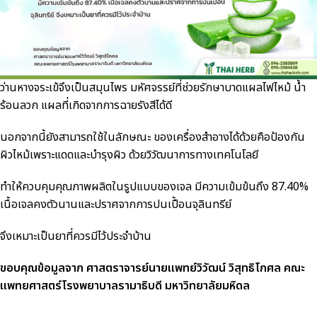
ว่านหางจระเข้จึงเป็นสมุนไพร มหัศจรรย์ที่ช่วยรักษาบาดแผลไฟไหม้ น้ำ
ร้อนลวก แผลที่เกิดจากการฉายรังสีได้ดี
นอกจากนี้ยังสามารถใช้ในลักษณะ ของเครื่องสำอางได้ด้วยคือป้องกัน
ผิวไหม้เพราะแดดและบำรุงผิว ด้วยวิวัฒนาการทางเทคโนโลยี
ทำให้ควบคุมคุณภาพผลิตในรูปแบบของเจล มีความเข้มข้นถึง 87.40%
เนื้อเจลคงตัวนานและปราศจากการปนเปื้อนจุลินทรีย์
จึงเหมาะเป็นยาที่ควรมีไว้ประจำบ้าน
ขอบคุณข้อมูลจาก ศาสตราจารย์นายแพทย์วิวัฒน์ วิสุทธิโกศล คณะ
แพทยศาสตร์โรงพยาบาลรามาธิบดี มหาวิทยาลัยมหิดล