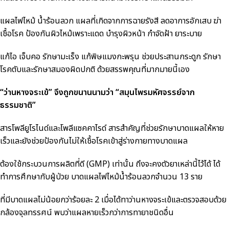
แผลไฟไหม้ น้ำร้อนลวก แผลที่เกิดจากการฉายรังสี ลดอาการอักเสบ ฆ่า
เชื้อโรค ป้องกันผิวไหม้เพราะแดด บำรุงผิวหน้า กำจัดฝ้า ยาระบาย
แก้ไอ เจ็บคอ รักษามะเร็ง แก้พิษแมงกะพรุน ช่วยประสานกระดูก รักษา
โรคตับและรักษาสมองผิดปกติ ด้วยสรรพคุณที่มากมายนี้เอง
“ว่านหางจระเข้” จึงถูกขนานนามว่า “สมุนไพรมหัศจรรย์จาก
ธรรมชาติ”
สารโพลียูโรไนด์และโพลีแซคคาไรด์ สารสำคัญที่ช่วยรักษาบาดแผลให้หาย
เร็วและยังช่วยป้องกันไม่ให้เชื้อโรคเข้าสู่ร่างกายทางบาดแผล
ต้องใช้กระบวนการผลิตที่ดี (GMP) เท่านั้น ถึงจะคงตัวยาเหล่านี้ไว้ได้ ได้
ทำการศึกษากับผู้ป่วย บาดแผลไฟไหม้น้ำร้อนลวกจำนวน 13 ราย
ที่มีบาดแผลไม่น้อยกว่าร้อยละ 2 เมื่อได้ทาว่านหางจระเข้และตรวจสอบด้วย
กล้องจุลทรรศน์ พบว่าแผลหายเร็วกว่าการทายาชนิดอื่น