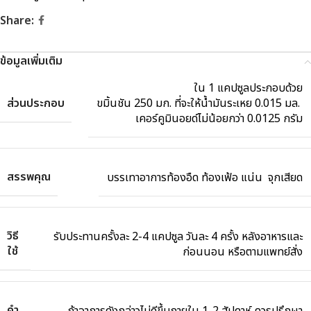
Share:
ข้อมูลเพิ่มเติม
ใน 1 แคปซูลประกอบด้วย
ส่วนประกอบ
ขมิ้นชัน 250 มก. ที่จะให้น้ำมันระเหย 0.015 มล.
เคอร์คูมินอยด์ไม่น้อยกว่า 0.0125 กรัม
สรรพคุณ
บรรเทาอาการท้องอืด ท้องเฟ้อ แน่น จุกเสียด
วิธี
รับประทานครั้งละ 2-4 แคปซูล วันละ 4 ครั้ง หลังอาหารและ
ใช้
ก่อนนอน หรือตามแพทย์สั่ง
คำ
ถ้าอาการดังกล่าวไม่ดีขึ้นภายใน 1-2 สัปดาห์ ควรปรึกษา