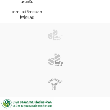
ไพลครีม
ยาทาและใช้ภายนอก
ไฟโตแคร์