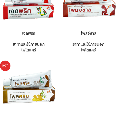
เจลพริก
ไพลจีซาล
ยาทาและใช้ภายนอก
ยาทาและใช้ภายนอก
ไฟโตแคร์
ไฟโตแคร์
HOT