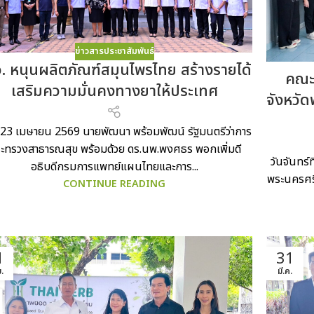
ข่าวสารประชาสัมพันธ์
. หนุนผลิตภัณฑ์สมุนไพรไทย สร้างรายได้
คณะ
เสริมความมั่นคงทางยาให้ประเทศ
จังหวั
ี่ 23 เมษายน 2569 นายพัฒนา พร้อมพัฒน์ รัฐมนตรีว่าการ
ะทรวงสาธารณสุข พร้อมด้วย ดร.นพ.พงศธร พอกเพิ่มดี
วันจันทร
อธิบดีกรมการแพทย์แผนไทยและการ...
พระนครศรี
CONTINUE READING
1
31
.
มี.ค.