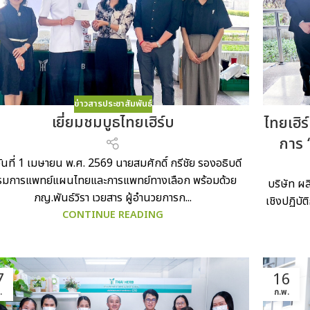
ข่าวสารประชาสัมพันธ์
เยี่ยมชมบูธไทยเฮิร์บ
ไทยเฮิร
การ 
ันที่ 1 เมษายน พ.ศ. 2569 นายสมศักดิ์ กรีชัย รองอธิบดี
รมการแพทย์แผนไทยและการแพทย์ทางเลือก พร้อมด้วย
บริษัท ผ
ภญ.พันธ์วิรา เวยสาร ผู้อำนวยการก...
เชิงปฏิบั
CONTINUE READING
7
16
.
ก.พ.