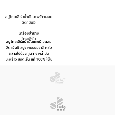
สบู่ไทยเฮิร์บน้ำมันมะพร้าวผสม
วิตามินอี
เครื่องสำอาง
ไทยเฮิร์บ
สบู่ไทยเฮิร์บน้ำมันมะพร้าวผสม
วิตามินอี
สบู่จากธรรมชาติ ผสม
ผสานไปด้วยคุณค่าจากน้ำมัน
มะพร้าว สกัดเย็น แท้ 100% ใช้ใน
การทำความสะอาดผิวหน้าและผิว
กาย พร้อมทั้งบำรุงผิว ไม่ทำให้ผิว
แห้งตึงหลังการใช้งาน เผยสัมผัส
ใหม่แห่งการทำความสะอาด ผิว
เนียนนุ่ม น่าสัมผัส กระชับ และ
กระจ่างใส
เลขที่ใบรับแจ้ง
: 14-
1-6400037935